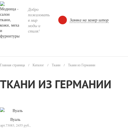
Добро
пожаловать
Заявка на замер штор
в мир
моды и
стиля!
Главная страница
/
Каталог
/
Ткани
/
Ткани из Германии
ТКАНИ ИЗ ГЕРМАНИИ
Вуаль
арт.73083, 2455 руб.,