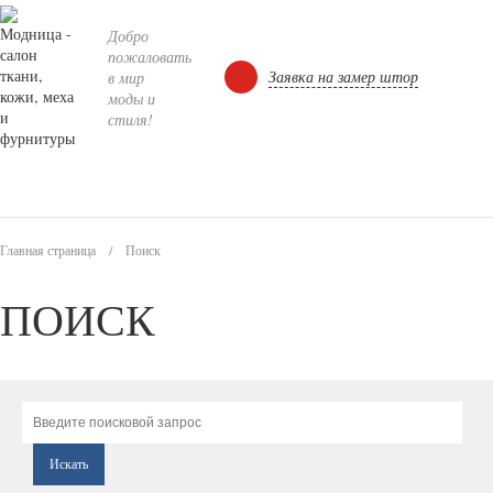
Добро
пожаловать
Заявка на замер штор
в мир
моды и
стиля!
Главная страница
/
Поиск
ПОИСК