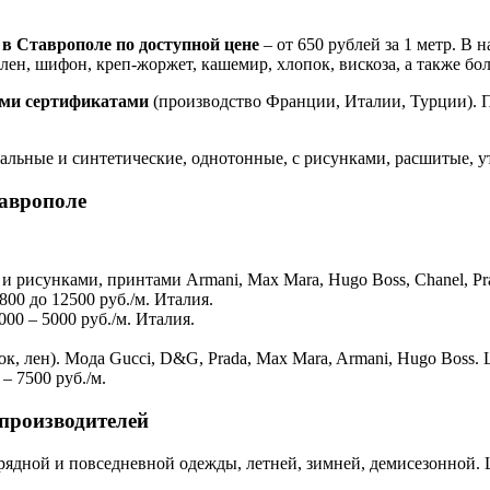
 в Ставрополе по доступной цене
– от 650 рублей за 1 метр. В
лен, шифон, креп-жоржет, кашемир, хлопок, вискоза, а также б
ими сертификатами
(производство Франции, Италии, Турции). Пр
льные и синтетические, однотонные, с рисунками, расшитые, у
аврополе
и рисунками, принтами Armani, Max Mara, Hugo Boss, Chanel, Prad
00 до 12500 руб./м. Италия.
00 – 5000 руб./м. Италия.
, лен). Мода Gucci, D&G, Prada, Max Mara, Armani, Hugo Boss. Ц
– 7500 руб./м.
производителей
ядной и повседневной одежды, летней, зимней, демисезонной. Ц