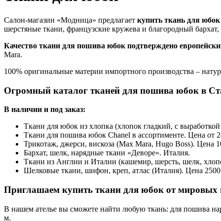
Салон-магазин «Модница» предлагает
купить ткань для юбок
шерстяные ткани, французские кружева и благородный бархат, 
Качество ткани для пошива юбок подтверждено европейск
Mara.
100% оригинальные материи импортного производства – натура
Огромный каталог тканей для пошива юбок в Ст
В наличии и под заказ:
Ткани для юбок из хлопка (хлопок гладкий, с выработкой 
Ткани для пошива юбок Chanel в ассортименте. Цена от 28
Трикотаж, джерси, вискоза (Max Mara, Hugo Boss). Цена 10
Бархат, шелк, нарядные ткани «Деворе». Италия.
Ткани из Англии и Италии (кашемир, шерсть, шелк, хлопок
Шелковые ткани, шифон, креп, атлас (Италия). Цена 2500 
Приглашаем купить ткани для юбок от мировых 
В нашем ателье вы сможете найти любую ткань: для пошива нар
м.