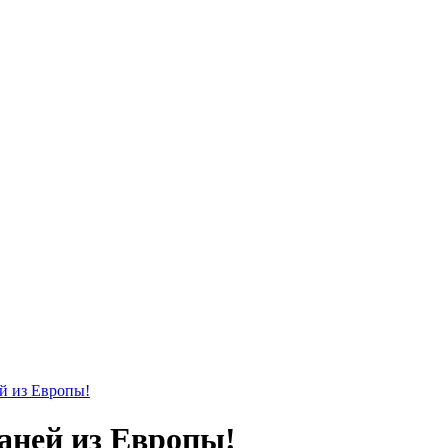
й из Европы!
аней из Европы!